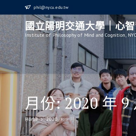
Skip
phil@nycu.edu.tw
to
content
國立陽明交通大學｜心智
Institute of Philosophy of Mind and Cognition, NY
月份:
2020 年 9
Home
2020
9 月