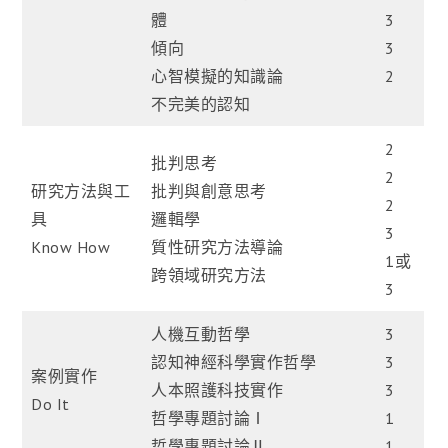
體
3
傾向
3
心智模擬的知識論
2
不完美的認知
2
批判思考
2
研究方法與工
批判與創意思考
2
具
邏輯學
3
Know How
質性研究方法導論
1或
跨領域研究方法
3
人機互動哲學
3
認知神經科學實作哲學
3
案例實作
人本照護科技實作
3
Do It
哲學專題討論Ⅰ
1
哲學專題討論Ⅱ
1