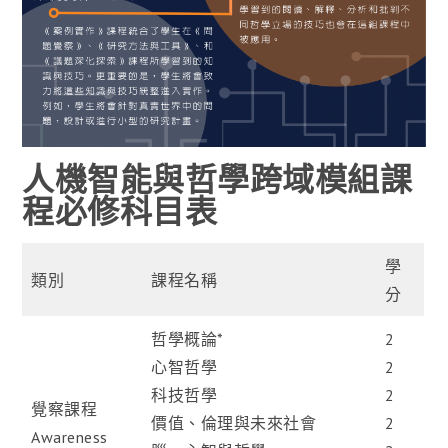
人機智能與哲學跨域模組課
程必修科目表
學
類別
課程名稱
分
哲學概論*
2
心智哲學
2
科技哲學
2
覺察課程
價值、倫理與未來社會
2
Awareness