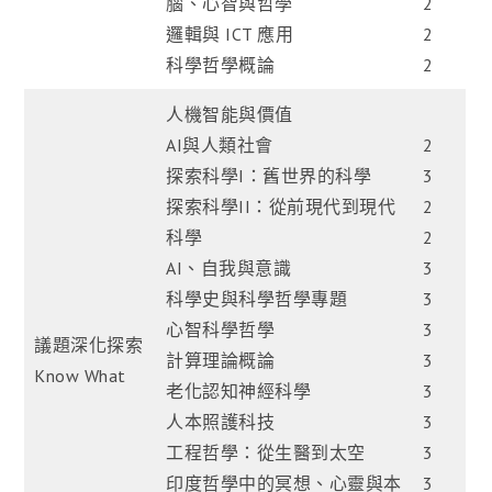
腦、心智與哲學
2
邏輯與 ICT 應用
2
科學哲學概論
2
人機智能與價值
AI與人類社會
2
探索科學I：舊世界的科學
3
探索科學II：從前現代到現代
2
科學
2
AI、自我與意識
3
科學史與科學哲學專題
3
心智科學哲學
3
議題深化探索
計算理論概論
3
Know What
老化認知神經科學
3
人本照護科技
3
工程哲學：從生醫到太空
3
印度哲學中的冥想、心靈與本
3