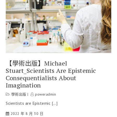
【學術出版】Michael
Stuart_Scientists Are Epistemic
Consequentialists About
Imagination
學術出版
poweradmin
Scientists are Epistemic […]
2022 年 8 月 30 日