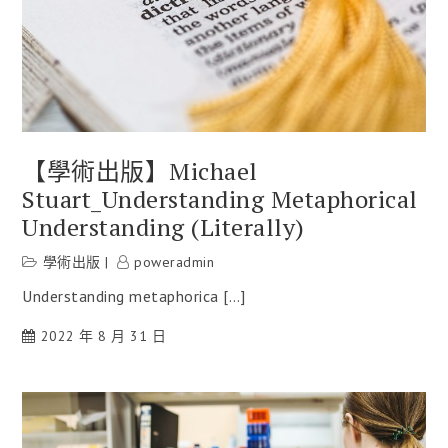
【學術出版】Michael
Stuart_Understanding Metaphorical
Understanding (literally)
學術出版
poweradmin
Understanding metaphorica […]
2022 年 8 月 31 日