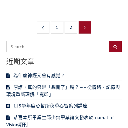
文
1
2
3
章
Search
導
Searc
for:
覽
近期文章
為什麼神經元會有感覺？
原諒，真的只是「想開了」嗎？——從情緒、記憶與
環境重新理解「寬恕」
115學年度心哲所秋季心智系列講座
恭喜本所畢業生邱少齊畢業論文發表於Journal of
Vision期刊