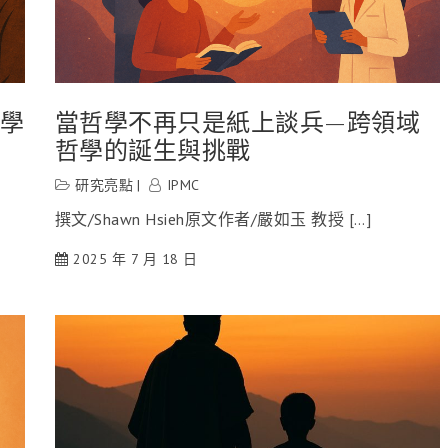
哲學
當哲學不再只是紙上談兵—跨領域
哲學的誕生與挑戰
研究亮點
IPMC
撰文/Shawn Hsieh原文作者/嚴如玉 教授 […]
2025 年 7 月 18 日