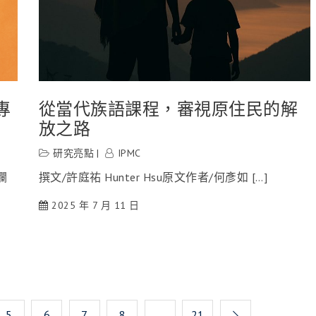
專
從當代族語課程，審視原住民的解
放之路
研究亮點
IPMC
欄
撰文/許庭祐 Hunter Hsu原文作者/何彥如 […]
2025 年 7 月 11 日
5
6
7
8
...
21