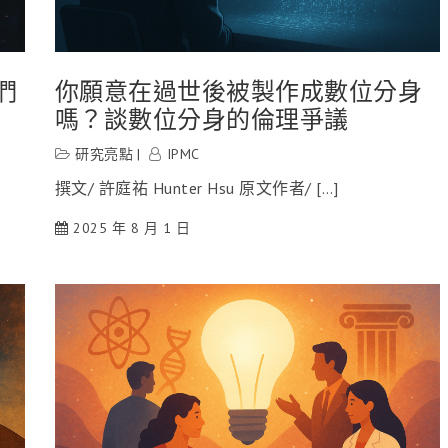
們
你願意在過世後被製作成數位分身
嗎？談數位分身的倫理爭議
研究亮點
IPMC
撰文/ 許庭祐 Hunter Hsu 原文作者/ […]
2025 年 8 月 1 日