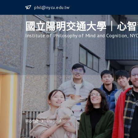
Skip
phil@nycu.edu.tw
to
content
國立陽明交通大學｜心智
Institute of Philosophy of Mind and Cognition, NY
Home
Page 4