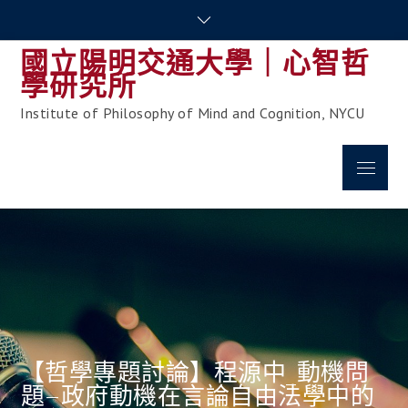
Skip
to
國立陽明交通大學｜心智哲
content
學研究所
Institute of Philosophy of Mind and Cognition, NYCU
Menu
【哲學專題討論】程源中_動機問
題–政府動機在言論自由法學中的