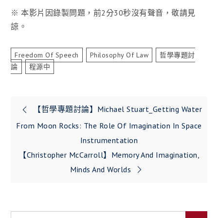
※ 本影片因錄製問題，前2分30秒沒有聲音，敬請見
諒。
Freedom Of Speech
Philosophy Of Law
哲學專題討
論
程源中
文
【哲學專題討論】Michael Stuart_Getting Water
章
From Moon Rocks: The Role Of Imagination In Space
Instrumentation
導
【Christopher McCarroll】Memory And Imagination,
覽
Minds And Worlds
Search