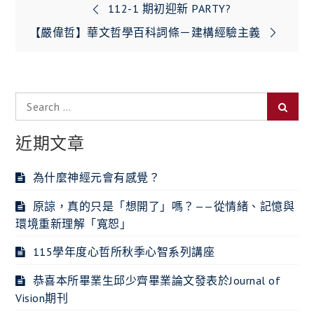
文
112-1 期初迎新 PARTY?
章
【嚴偉哲】華文哲學百科詞條－建構經驗主義
導
覽
Search
Searc
for:
近期文章
為什麼神經元會有感覺？
原諒，真的只是「想開了」嗎？——從情緒、記憶與
環境重新理解「寬恕」
115學年度心哲所秋季心智系列講座
恭喜本所畢業生邱少齊畢業論文發表於Journal of
Vision期刊