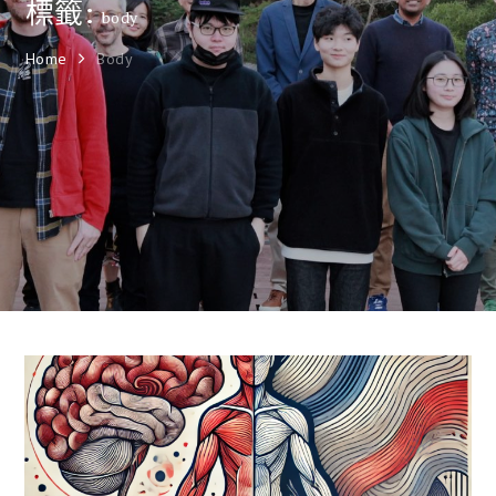
標籤:
body
Home
Body