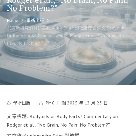
No Problem?”
Home
學術出版
【最新研究消息】Alexandre Erler 副教授發表論文 Bodyoids
Or Body Parts? Commentary On Rodger Et Al., “No Brain, No
Pain, No Problem?”
學術出版
IPMC
2025 年 12 月 23 日
文章標題: Bodyoids or Body Parts? Commentary on
Rodger et al., “No Brain, No Pain, No Problem?”
文章作者: Alexandre Erler 副教授