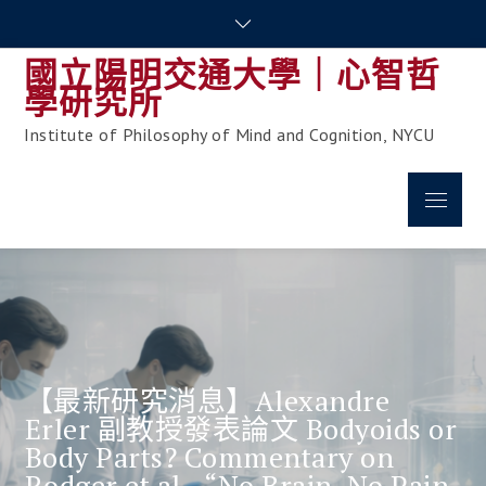
Skip
to
國立陽明交通大學｜心智哲
content
學研究所
Institute of Philosophy of Mind and Cognition, NYCU
Menu
【最新研究消息】Alexandre
Erler 副教授發表論文 Bodyoids or
Body Parts? Commentary on
Rodger et al., “No Brain, No Pain,