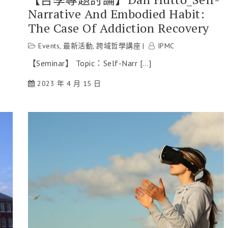
Narrative And Embodied Habit:
The Case Of Addiction Recovery
Events
,
最新活動
,
跨域哲學講座
IPMC
【Seminar】 Topic：Self-Narr […]
2023 年 4 月 15 日