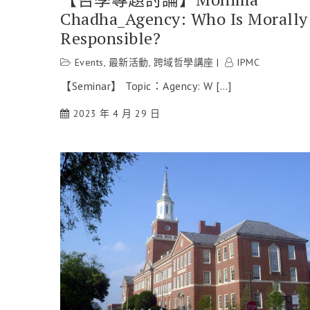
Chadha_Agency: Who Is Morally
Responsible?
Events
,
最新活動
,
跨域哲學講座
IPMC
【Seminar】 Topic：Agency: W […]
2023 年 4 月 29 日