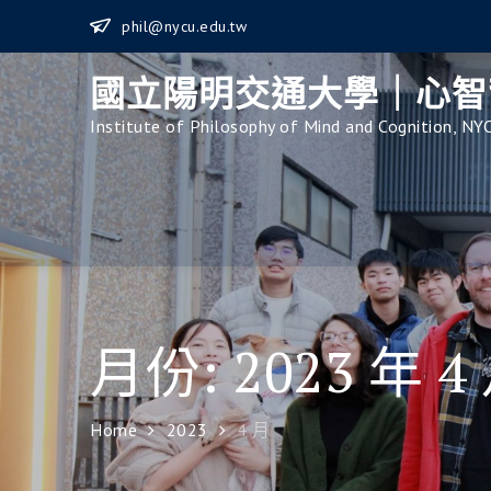
Skip
phil@nycu.edu.tw
to
content
國立陽明交通大學｜心智
Institute of Philosophy of Mind and Cognition, NY
月份:
2023 年 4
Home
2023
4 月