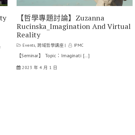
ty
【哲學專題討論】Zuzanna
Rucinska_Imagination And Virtual
Reality
Events
,
跨域哲學講座
IPMC
學
【Seminar】 Topic：Imaginati […]
2023 年 4 月 1 日