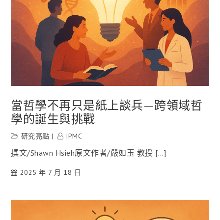
當哲學不再只是紙上談兵—跨領域哲
學的誕生與挑戰
研究亮點
IPMC
撰文/Shawn Hsieh原文作者/嚴如玉 教授 […]
2025 年 7 月 18 日