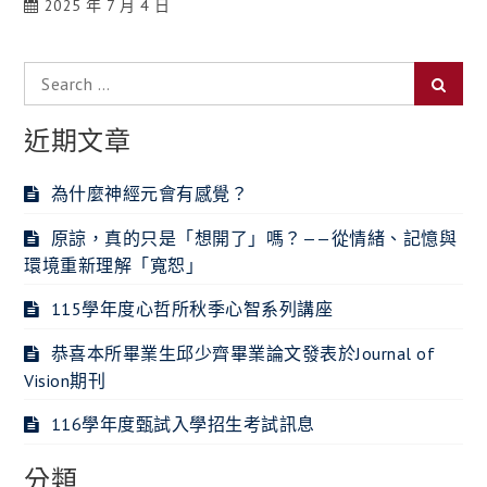
2025 年 7 月 4 日
Search
Searc
for:
近期文章
為什麼神經元會有感覺？
原諒，真的只是「想開了」嗎？——從情緒、記憶與
環境重新理解「寬恕」
115學年度心哲所秋季心智系列講座
恭喜本所畢業生邱少齊畢業論文發表於Journal of
Vision期刊
116學年度甄試入學招生考試訊息
分類