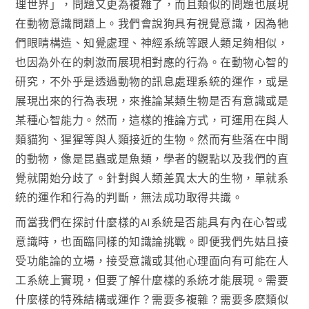
理世界」，問題又更為複雜了，而且類似的問題也展現
在動物意識問題上。我們會說狗具有視覺意識，因為牠
們眼睛構造、知覺處理、神經系統等跟人類足夠相似，
也因為外在的刺激而展現相對應的行為。在動物心智的
研究，不外乎是透過動物的訊息處理系統的運作，或是
展現出來的行為表現，來推論某類生物是否有意識或是
某種心智能力。然而，這樣的推論方式，可運用在與人
類貓狗、猩猩等與人類接近的生物。然而有些落在中間
的動物，像是昆蟲或是魚類，學者的觀點以及我們的直
覺就開始分歧了。針對與人類差異太大的生物，單就系
統的運作和行為的判斷，無法成功取得共識。
而當我們在探討什麼樣的AI系統是否能具有內在心智或
意識時，也面臨同樣的知識論挑戰。即便我們先姑且接
受功能論的立場，接受意識或其他心理面向有可能在人
工系統上實現，但要了解什麼樣的系統才能展現。需要
什麼樣的特殊結構或運作？需要多複雜？需要多麽類似