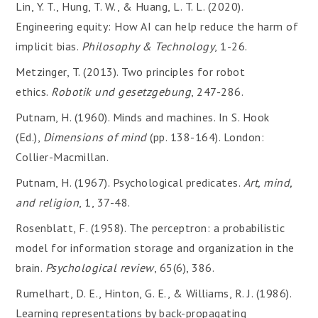
Lin, Y. T., Hung, T. W., & Huang, L. T. L. (2020).
Engineering equity: How AI can help reduce the harm of
implicit bias.
Philosophy & Technology
, 1-26.
Metzinger, T. (2013). Two principles for robot
ethics.
Robotik und gesetzgebung
, 247-286.
Putnam, H. (1960). Minds and machines. In S. Hook
(Ed.),
Dimensions of mind
(pp. 138-164). London:
Collier-Macmillan.
Putnam, H. (1967). Psychological predicates.
Art, mind,
and religion
, 1, 37-48.
Rosenblatt, F. (1958). The perceptron: a probabilistic
model for information storage and organization in the
brain.
Psychological review
, 65(6), 386.
Rumelhart, D. E., Hinton, G. E., & Williams, R. J. (1986).
Learning representations by back-propagating