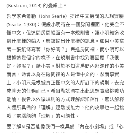
(Bostrom, 2014) 的憂慮上。
哲學家希爾勒（John Searle）提出中文房間的思想實驗
(Searle, 1980)：假設小明待在一個房間裡面，他完全不
懂中文，但這間房間裡面有一本規則書，讓小明知道收
到什麼樣的輸入，應該輸出什麼樣的訊息。如果小美拿
著一張紙條寫著「你好嗎？」丟進房間裡，而小明可以
根據這幾個字的樣子，在規則書中找到要回覆「我很
好，妳呢？」給小美。對於不知道房間內部運作的小美
而言，她會以為在房間裡的人是懂中文的，然而事實
上，小明只是根據真正懂中文的人所訂下的規則，去完
成聊天的任務而已。希爾勒試圖提出此思想實驗挑戰功
能論，後者以依循規則的方式理解認知運作，無法解釋
人類所具備的「理解」經驗或能力。他的攻擊也一起挑
戰了電腦能夠「理解」的可能性。
要了解AI是否能像我們一樣具備「內在小劇場」或「心