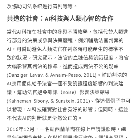
及協助司法系統進行審判等等。
共造的社會：AI科技與人類心智的合作
當代AI科技在社會中的參與不勝枚舉，包括代替人類進
行部分的決策或參與決策歷程，例如輔助法官判案的
AI，可幫助避免人類法官在判案時可能產生的標準不一
致的狀況。研究顯示，法官的血糖值與飢餓程度，將會
大幅影響其判決的標準，進而造成判決不公的疑慮
(Danziger, Levav, & Avnaim-Pesso, 2011)。輔助判決的
AI應用便能給予法官一個不受飢餓程度影響的判決建
議，幫助法官避免雜訊（noise）影響決策結果
(Kahneman, Sibony, & Sunstein, 2021)。從這個例子中可
以發現，AI科技確實對社會有好的影響；但同時，這並
不代表AI的判斷就是全然公正的。
2016年12月，一名紐西蘭華裔在線上申請護照時，總
是無法通過審核。在與相關局處反應後，經調查發現，