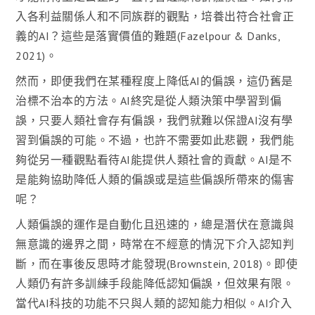
入各利益關係人和不同族群的觀點，培養出符合社會正
義的AI？這些是落實價值的難題(Fazelpour & Danks,
2021)。
然而，即便我們在某種程度上降低AI的偏誤，這仍舊是
治標不治本的方法。AI終究是從人類決策中學習到偏
誤，只要人類社會存有偏誤，我們就難以保證AI沒有學
習到偏誤的可能。不過，也許不需要如此悲觀，我們能
夠從另一種觀點看待AI能提供人類社會的貢獻。AI是不
是能夠協助降低人類的偏誤或是這些偏誤所帶來的傷害
呢？
人類偏誤的運作是自動化且迅速的，總是潛伏在意識與
無意識的邊界之間，時常在不經意的情況下介入認知判
斷，而在事後反思時才能發現(Brownstein, 2018)。即使
人類仍有許多訓練手段能降低認知偏誤，但效果有限。
當代AI科技的功能不只與人類的認知能力相似。AI介入