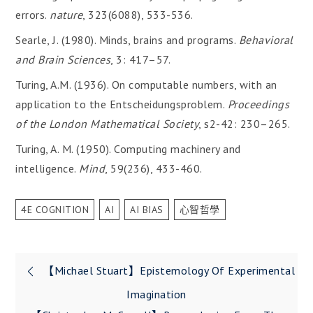
errors.
nature
, 323(6088), 533-536.
Searle, J. (1980). Minds, brains and programs.
Behavioral
and Brain Sciences
, 3: 417–57.
Turing, A.M. (1936). On computable numbers, with an
application to the Entscheidungsproblem.
Proceedings
of the London Mathematical Society
, s2-42: 230–265.
Turing, A. M. (1950). Computing machinery and
intelligence.
Mind
, 59(236), 433-460.
4E COGNITION
AI
AI BIAS
心智哲學
文
【Michael Stuart】Epistemology Of Experimental
章
Imagination