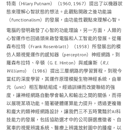
特南（Hilary Putnam）（1960, 1967）提出了以機器狀
態來理解心智狀態的想法。此觀點開啟之後功能論
（functionalism）的發展，由功能性觀點來理解心智。
電腦的發明啟發了心智的功能理論，另一方面，人類的
心智運作也回過頭來啟發電腦和人工智能的發展。從羅
森布拉特（Frank Rosenblatt）（1958）所發展出的模
仿人類視覺運作的感知器（perceptron）神經網路，到
羅森布拉特、辛頓（G. E. Hinton）與威廉斯（
R.J.
Williams
）（1986）提出三層網路的學習算程，到現今
當紅的深度學習，其運作原理模擬生物神經系統，由單
元（unit）相互聯結組成。經過訓練而改變聯結的強
度，讓神經網路自動學會輸入和輸出之間的關係，而得
以展現某項功能。隨著硬體運算能力提升，透過更複雜
和龐大的類神經網路設計，讓我們三不五時驚豔於AI科
技能力的發展，包括協助選才中的公司篩選應徵者、自
駕車的視覺辨識系統、醫療上辨識放射圖中的腫瘤，以