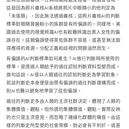
這是因為照片審核AI系統將照片中眼睛小的他判定為
「未張眼」，因此無法通過審核；這照片審核AI的判斷
標準對眼睛普遍較小的族群是有所偏誤的。同樣地，美
國過去使用的視覺辨識AI也有較難辨識出黑人女性的偏
誤存在。這類偏誤使得某些族群不容易、或甚至無法取
得應得的資源。分配正義和歧視的問題油然而生。
有偏誤的AI判斷標準如何產生？AI進行判斷時所使用的
標準，是透過人類給予的過往認知判斷資料型塑而成。
換句話說，AI是以人類過往的認知判斷史為學習對象。
若該判斷史本身便是由帶有偏誤的過往判斷建構而成，
則AI也難以避免地學習了這些偏誤。
過往的判斷史多由人類的主流社群決定，體現了人類的
集體價值、觀點。但所謂的集體價值、觀點，實際反映
的也只是主流意見，而忽略了邊緣化群體的聲音。由這
樣的判斷史所型塑的社會常模，勢必會有不利於、或甚