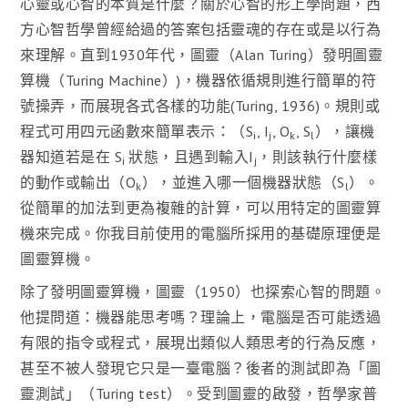
心靈或心智的本質是什麼？關於心智的形上學問題，西
方心智哲學曾經給過的答案包括靈魂的存在或是以行為
來理解。直到1930年代，圖靈（Alan Turing）發明圖靈
算機（Turing Machine）)，機器依循規則進行簡單的符
號操弄，而展現各式各樣的功能(Turing, 1936)。規則或
程式可用四元函數來簡單表示：（S
, I
, O
, S
），讓機
i
j
k
l
器知道若是在 S
狀態，且遇到輸入I
，則該執行什麼樣
i
j
的動作或輸出（O
），並進入哪一個機器狀態（S
）。
k
l
從簡單的加法到更為複雜的計算，可以用特定的圖靈算
機來完成。你我目前使用的電腦所採用的基礎原理便是
圖靈算機。
除了發明圖靈算機，圖靈（1950）也探索心智的問題。
他提問道：機器能思考嗎？理論上，電腦是否可能透過
有限的指令或程式，展現出類似人類思考的行為反應，
甚至不被人發現它只是一臺電腦？後者的測試即為「圖
靈測試」（Turing test）。受到圖靈的啟發，哲學家普