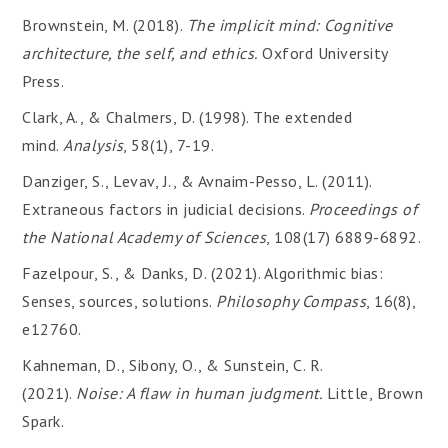
Brownstein, M. (2018).
The implicit mind: Cognitive
architecture, the self, and ethics.
Oxford University
Press.
Clark, A., & Chalmers, D. (1998). The extended
mind.
Analysis
, 58(1), 7-19.
Danziger, S., Levav, J., & Avnaim-Pesso, L. (2011).
Extraneous factors in judicial decisions.
Proceedings of
the
National Academy of Sciences
, 108(17) 6889-6892.
Fazelpour, S., & Danks, D. (2021). Algorithmic bias:
Senses, sources, solutions.
Philosophy Compass
, 16(8),
e12760.
Kahneman, D., Sibony, O., & Sunstein, C. R.
(2021).
Noise: A flaw in human judgment.
Little, Brown
Spark.