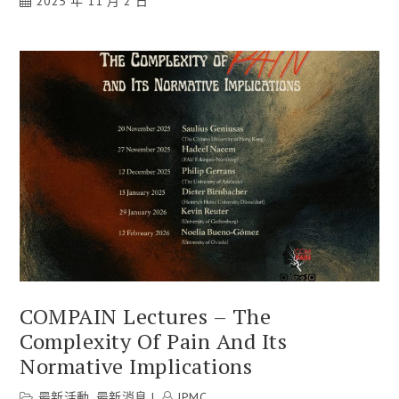
2025 年 11 月 2 日
COMPAIN Lectures – The
Complexity Of Pain And Its
Normative Implications
最新活動
,
最新消息
IPMC