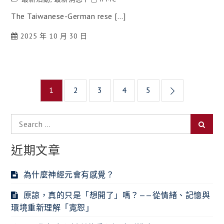
The Taiwanese-German rese […]
2025 年 10 月 30 日
文
1
2
3
4
5
章
Search
導
Searc
for:
覽
近期文章
為什麼神經元會有感覺？
原諒，真的只是「想開了」嗎？——從情緒、記憶與
環境重新理解「寬恕」