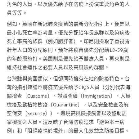
角色的人員，以及優先給予在防疫上扮演重要角色的人
員等等。
例如，英國在新冠肺炎疫苗的最新分配指引上，便是以
最小化死亡率為考量，優先分配給年長族群以及染病後
死亡率高的族群（例如肥胖者）。印尼則採取了重視青
壯年人口的分配原則，預計將疫苗優先分配給18-59歲
的年齡層施打。美國則是優先給予醫療人員，再來則是
維持社會運作之必要人員以及高風險的群體。
台灣雖與美國類似，但卻同時擁有在地的防疫特色。台
灣的指引建議也將疫苗優先給予CIQS人員（分別代表海
關檢查〔Customs〕、證照查驗〔Immigration〕、人員
檢疫及動植物檢疫〔Quarantine〕，以及安全檢查及航
空保安〔Security〕）、邊境高風險接觸者以及協助居
家檢疫之人員。這反映了台灣防疫追求「避免本土病
例」和「阻絕疫情於境外」的最大化效益之防疫目標。