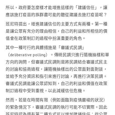
所以，政府要怎麼樣才能增進這樣的「建議信任」，讓
應該施打疫苗的族群盡可能的聽從建議去施打疫苗呢？
班尼特提出，增進建議信任的主要方式有兩種。第一種
是讓公眾有充分的理由相信，自己的利益和所相信的價
值會在政策制訂的過程中扮演重要的角色。
其中一種可行的具體措施是「審議式民調」
（deliberative polling）。傳統民調只進行隨機抽樣和單
方向的詢問，但審議式民調則是將民調結合審議式民主
的討論和協商過程，讓隨機抽樣出的公眾面對面對談，
並給予充分資訊和指引來進行討論，再進行決策民調。
審議式民調能讓公眾認知到，自己的利益和價值在政策
制訂過程中受到重視，以此減緩信任危機。
然而，若是在時間有限（例如面臨到疫情嚴峻的狀況）
的緊急情況下，審議式民調的執行可能不切實際。因此
班尼特認為還有第二種方式可以增加建議信任：從公眾