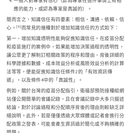
一般人對專家有信心（認為專家在這件事情上有相
應的能力，或認為專家是真誠的）。
簡而言之，知識信任有四要素：相信、溝通、依賴、信
[6]
心。
而常見的幾種對於增加知識信任的方式如下：
第一、增加知識透明性能夠促進知識信任。在疫苗分配
和疫苗施打的案例中，如果能增加決策過程的透明性，
讓公眾更了解制訂相關政策的程序和理由、背後詳細的
科學證據和數據、成本效益分析或風險效益分析的計算
法等等，便能促進知識信任條件2的「有效資訊傳
遞」，以及條件4中的「真誠性」。
例如，關於台灣的疫苗分配指引，衛福部預防接種組網
站僅公開簡單的會議記錄，且在會議記錄中大多只描述
結論，對於討論過程和分配順序背後的理由則較缺乏詳
細說明。此外，若是僅僅透過大眾媒體或記者會進行分
配政策之發表，可能會產生資訊過於簡化或不夠精確的
問題。