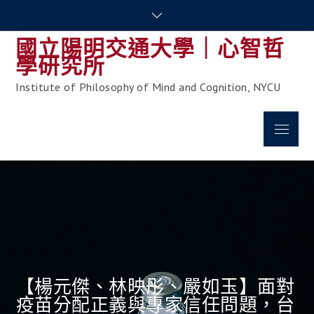
Skip
to
國立陽明交通大學｜心智哲
content
學研究所
Institute of Philosophy of Mind and Cognition, NYCU
Menu
【楊元傑、林映彤、嚴如玉】面對
疫苗分配正義與專家信任問題，台