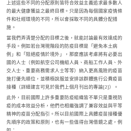
上述這些不同的分配原則皆符合效益主義追求最多數人
的最大健康獲益之最終目標。只是因為每個國家疫情條
件和社經環境的不同，所以會採取不同的具體分配措
施。
當我們弄清楚分配的目標之後，就能討論最有效達成的
手段。例如若台灣現階段的防疫目標是「避免本土病
例」和「阻絕疫情於境外」，那麼應該考慮將有必要出
國的人士（例如航空公司機組人員、商船工作人員、外
交人士、重要商務需求人士等等）納入更高風險的疫苗
施打優先順位，並積極說服並安排該群體進行公費疫苗
接種（詳細建言可見於我們上個月刊出的專論[2]）。
此外，目前國際上許多重要防疫組織皆不單只是重視防
疫的成本效益分析，他們也相繼強調了兼容效益與平等
精神的疫苗分配指引。所以目前國際上具體疫苗接種優
先順序的政策和原則，也有一些值得台灣借鏡之處，例
如：