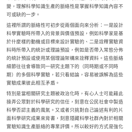
變，理解科學知識生產的脈絡性是掌握科學知識內容不
可或缺的一步。
這裡所謂的脈絡性可初步從兩個面向來分析：一是設計
科學實驗時所帶入的背景與價值預設，例如科學家是基
於什麼樣的動機或目標來設計實驗的、二是詮釋實驗資
料時所帶入的統計或理論預設，例如是否帶入常態分佈
的統計預設或使用某個理論架構來詮釋資料。這些脈絡
細節往往會導致同一研究主題下的（同時期或不同時
期）的多個科學實驗，若只看結論，容易被誤解為這些
實驗成果彼此相互矛盾。
特別是當相關研究主題被政治化時，有心人士可能藉此
操弄公眾對於科學研究的信任，刻意在公民社會中製造
科學否認主義的風氣。又或者只挑對自己論述有利的片
面科學研究成果來背書，刻意隱藏科學社群內對於相關
實驗知識生產脈絡的專業評價。所以較好的方式是強化