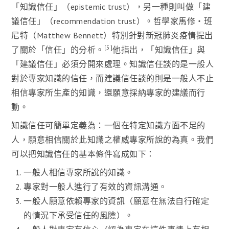
「知識信任」（epistemic trust），另一種則叫做「建
議信任」（recommendation trust）。哲學家馬修・班
尼特（Matthew Bennett）特別針對新冠肺炎疫情提出
[5]
了關於「信任」的分析。
他指出，「知識信任」與
「建議信任」必須分開來處理。知識信任談的是一般人
對於專家知識的信任，而建議信任談的則是一般人不止
相信專家所生產的知識，還願意採納專家的建議而行
動。
知識信任可簡單定義為：一個在特定知識方面不足的
人，願意相信關於此知識之權威專家所說的為真。我們
可以把知識信任的基本條件寫成如下：
一般人相信專家所說的知識。
專家對一般人進行了有效的資訊溝通。
一般人願意依賴專家的資訊（願意在無法自行確定
的情況下承受信任的風險）。