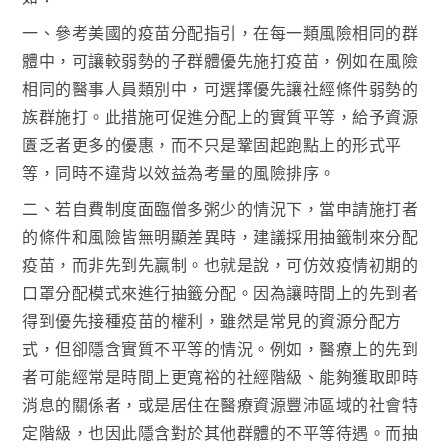
一、參考美國的疫苗分配指引，在每一類風險相同的群
體中，可讓較弱勢的子群體優先施打疫苗，例如在風險
相同的醫事人員類別中，可選擇優先讓社經條件弱勢的
族群施打。此措施可促進分配上的實質平等，給予資源
匱乏者更多的優惠，而不只是鞏固起跑點上的形式平
等，同時不違背以效益為考量的風險排序。
二、若自費制度面臨僧多粥少的情況下，當申請施打者
的條件和風險皆無明顯差異時，建議採用抽籤制來分配
疫苗，而非先到先贏制。也就是說，可仿效疫情初期的
口罩分配模式來進行抽籤分配。因為讓時間上的先到者
得到優先接種疫苗的權利，雖然是常見的資源分配方
式，但卻隱含實質不平等的情況。例如，醫療上的先到
者可能經常是時間上更寬裕的社經階級、能夠獲取即時
消息的關係者，或是居住在醫療資源豐沛區域的社會特
定階級，也因此隱含對於其他群體的不平等待遇。而抽