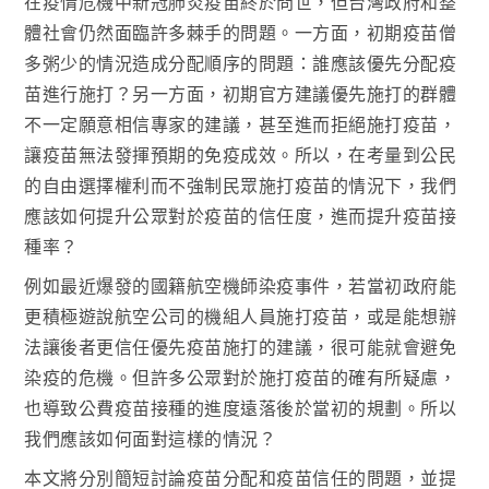
在疫情危機中新冠肺炎疫苗終於問世，但台灣政府和整
體社會仍然面臨許多棘手的問題。一方面，初期疫苗僧
多粥少的情況造成分配順序的問題：誰應該優先分配疫
苗進行施打？另一方面，初期官方建議優先施打的群體
不一定願意相信專家的建議，甚至進而拒絕施打疫苗，
讓疫苗無法發揮預期的免疫成效。所以，在考量到公民
的自由選擇權利而不強制民眾施打疫苗的情況下，我們
應該如何提升公眾對於疫苗的信任度，進而提升疫苗接
種率？
例如最近爆發的國籍航空機師染疫事件，若當初政府能
更積極遊說航空公司的機組人員施打疫苗，或是能想辦
法讓後者更信任優先疫苗施打的建議，很可能就會避免
染疫的危機。但許多公眾對於施打疫苗的確有所疑慮，
也導致公費疫苗接種的進度遠落後於當初的規劃。所以
我們應該如何面對這樣的情況？
本文將分別簡短討論疫苗分配和疫苗信任的問題，並提