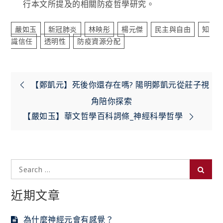
行本文所提及的相關防疫哲學研究。
嚴如玉
新冠肺炎
林映彤
楊元傑
民主與自由
知
識信任
透明性
防疫資源分配
文
【鄭凱元】死後你還存在嗎? 陽明鄭凱元從莊子視
章
角陪你探索
【嚴如玉】華文哲學百科詞條_神經科學哲學
導
覽
Search
Searc
for:
近期文章
為什麼神經元會有感覺？