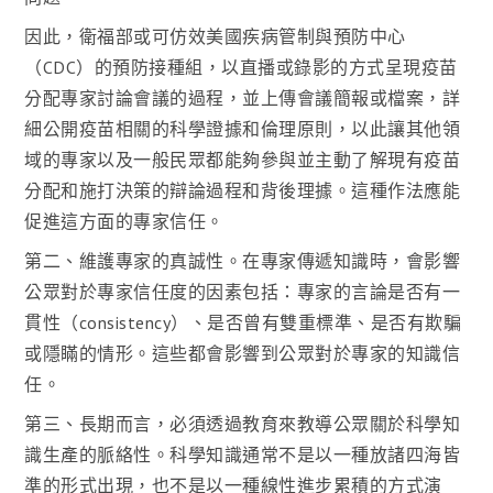
因此，衛福部或可仿效美國疾病管制與預防中心
（CDC）的預防接種組，以直播或錄影的方式呈現疫苗
分配專家討論會議的過程，並上傳會議簡報或檔案，詳
細公開疫苗相關的科學證據和倫理原則，以此讓其他領
域的專家以及一般民眾都能夠參與並主動了解現有疫苗
分配和施打決策的辯論過程和背後理據。這種作法應能
促進這方面的專家信任。
第二、維護專家的真誠性。在專家傳遞知識時，會影響
公眾對於專家信任度的因素包括：專家的言論是否有一
貫性（consistency）、是否曾有雙重標準、是否有欺騙
或隱瞞的情形。這些都會影響到公眾對於專家的知識信
任。
第三、長期而言，必須透過教育來教導公眾關於科學知
識生產的脈絡性。科學知識通常不是以一種放諸四海皆
準的形式出現，也不是以一種線性進步累積的方式演