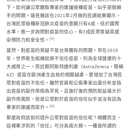
下，如何讓公眾聽取專家的建議接種疫苗，似乎是個棘
手的問題。遠見雜誌在2021年2月做的民調結果顯示，
台灣民眾接種新冠肺炎疫苗的意願只有6成，低於國際
水準。進一步詢問對疫苗的信心，有3成民眾質疑其感
[3]
染預防力和安全性。
當然，對疫苗的質疑不是台灣獨有的問題。早在2019
年，世界衛生組織就將不信任疫苗，列為全球健康的十
大威脅之一。而近期阿斯特捷利康（AstraZeneca，簡稱
AZ）疫苗在歐洲產生血栓的相關疑慮，更增加了台灣民
眾對疫苗的不信任。雖然官員和公衛專家出面分析並指
出疫苗的副作用極為罕見，且施打後的預防助益遠大於
副作用風險，但是公眾對於疫苗的信任似乎並沒有因為
[4]
專家的建議而提升。
那麼政府該如何提升公眾對疫苗的信任呢？總體而言，
這裡牽涉到的「信任」可分為兩大類。一種是所謂的