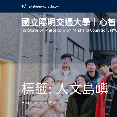
Skip
phil@nycu.edu.tw
to
content
國立陽明交通大學｜心智
Institute of Philosophy of Mind and Cognition, NY
標籤:
人文島嶼
Home
人文島嶼