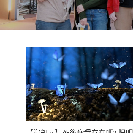
【鄭凱元】死後你還存在嗎? 陽