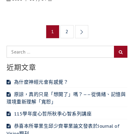
文
1
2
章
Search
導
Searc
for:
覽
近期文章
為什麼神經元會有感覺？
原諒，真的只是「想開了」嗎？——從情緒、記憶與
環境重新理解「寬恕」
115學年度心哲所秋季心智系列講座
恭喜本所畢業生邱少齊畢業論文發表於Journal of
Vision期刊