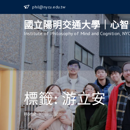
Skip
phil@nycu.edu.tw
to
content
國立陽明交通大學｜心智
Institute of Philosophy of Mind and Cognition, NY
標籤:
游立安
Home
游立安