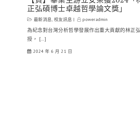
正弘碩博士卓越哲學論文獎」
最新消息
,
校友訊息
poweradmin
為紀念對台灣分析哲學發展作出重大貢獻的林正
授， […]
2024 年 6 月 21 日