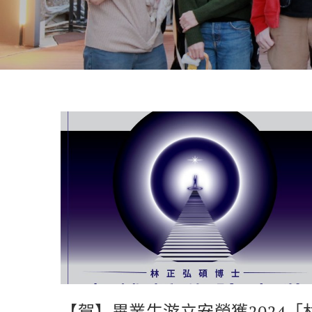
【賀】畢業生游立安榮獲2024「