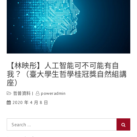
【林映彤】人工智能可不可能有自
我？（臺大學生哲學桂冠獎自然組講
座）
哲普資料
poweradmin
2020 年 4 月 8 日
Search
Searc
for: