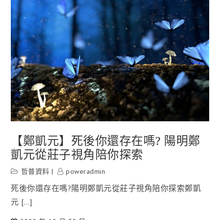
【鄭凱元】死後你還存在嗎? 陽明鄭
凱元從莊子視角陪你探索
哲普資料
poweradmin
死後你還存在嗎?陽明鄭凱元從莊子視角陪你探索鄭凱
元 […]