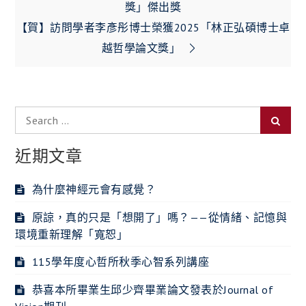
章
獎」傑出獎
【賀】訪問學者李彥彤博士榮獲2025「林正弘碩博士卓
導
越哲學論文獎」
覽
Search
Searc
for:
近期文章
為什麼神經元會有感覺？
原諒，真的只是「想開了」嗎？——從情緒、記憶與
環境重新理解「寬恕」
115學年度心哲所秋季心智系列講座
恭喜本所畢業生邱少齊畢業論文發表於Journal of