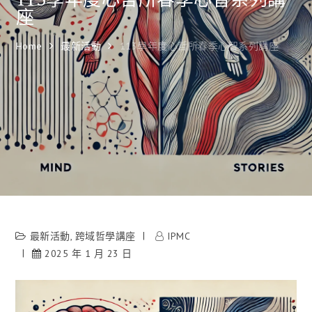
座
Home
最新活動
113學年度心哲所春季心智系列講座
最新活動
,
跨域哲學講座
IPMC
2025 年 1 月 23 日