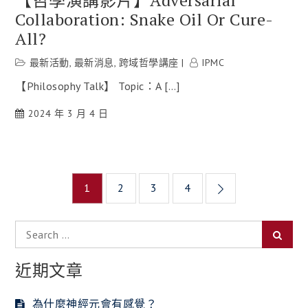
Collaboration: Snake Oil Or Cure-
All?
最新活動
,
最新消息
,
跨域哲學講座
IPMC
【Philosophy Talk】 Topic：A […]
2024 年 3 月 4 日
文
1
2
3
4
章
Search
導
Searc
for:
覽
近期文章
為什麼神經元會有感覺？