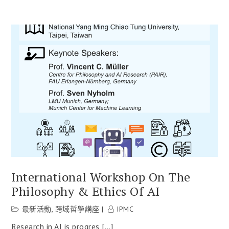
International Workshop On The
Philosophy & Ethics Of AI
最新活動
,
跨域哲學講座
IPMC
Research in AI is progres […]