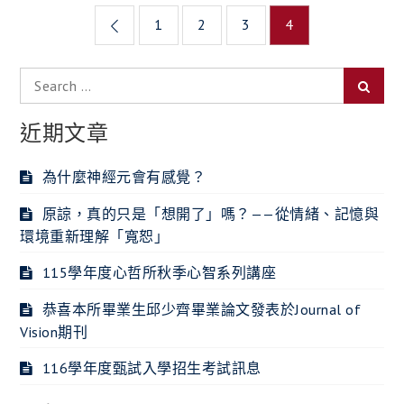
文
1
2
3
4
章
Search
導
Searc
for:
覽
近期文章
為什麼神經元會有感覺？
原諒，真的只是「想開了」嗎？——從情緒、記憶與
環境重新理解「寬恕」
115學年度心哲所秋季心智系列講座
恭喜本所畢業生邱少齊畢業論文發表於Journal of
Vision期刊
116學年度甄試入學招生考試訊息