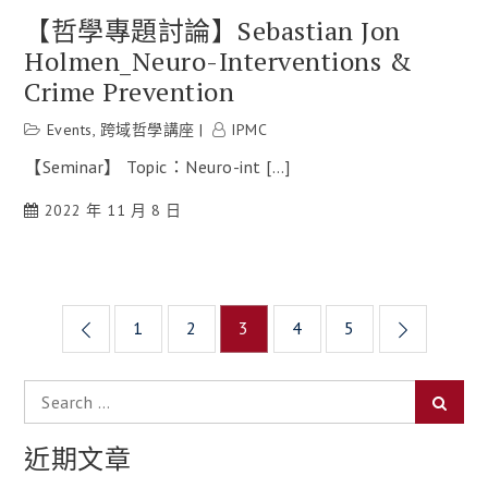
【哲學專題討論】Sebastian Jon
Holmen_Neuro-Interventions &
Crime Prevention
Events
,
跨域哲學講座
IPMC
【Seminar】 Topic：Neuro-int […]
2022 年 11 月 8 日
文
1
2
3
4
5
章
Search
導
Searc
for:
覽
近期文章