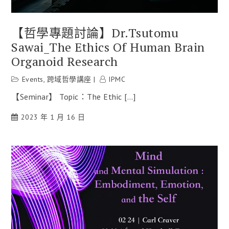
【哲學專題討論】Dr.Tsutomu
Sawai_The Ethics Of Human Brain
Organoid Research
Events
,
跨域哲學講座
IPMC
【Seminar】 Topic：The Ethic […]
2023 年 1 月 16 日