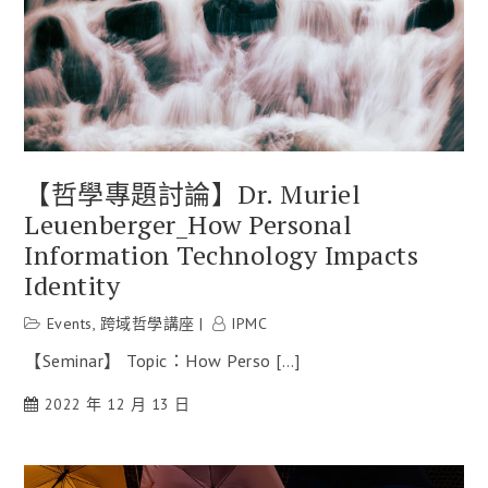
【哲學專題討論】Dr. Muriel
Leuenberger_How Personal
Information Technology Impacts
Identity
Events
,
跨域哲學講座
IPMC
【Seminar】 Topic：How Perso […]
2022 年 12 月 13 日