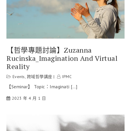
【哲學專題討論】Zuzanna
Rucinska_Imagination And Virtual
Reality
Events
,
跨域哲學講座
IPMC
【Seminar】 Topic：Imaginati […]
2023 年 4 月 1 日