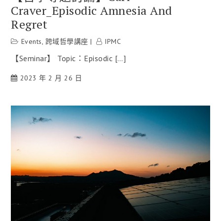
Craver_Episodic Amnesia And
Regret
Events
,
跨域哲學講座
IPMC
【Seminar】 Topic：Episodic […]
2023 年 2 月 26 日