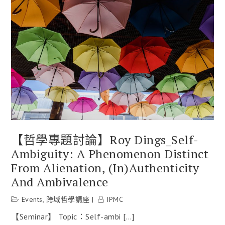
【哲學專題討論】Roy Dings_Self-
Ambiguity: A Phenomenon Distinct
From Alienation, (in)authenticity
And Ambivalence
Events
,
跨域哲學講座
IPMC
【Seminar】 Topic：Self-ambi […]