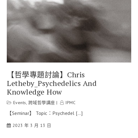
【哲學專題討論】Chris
Letheby_Psychedelics And
Knowledge How
Events
,
跨域哲學講座
IPMC
【Seminar】 Topic：Psychedel […]
2023 年 3 月 13 日